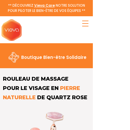
** DÉCOUVREZ
Vieva Care
NOTRE SOLUTION
POUR PILOTER LE BIEN-ÊTRE DE VOS ÉQUIPES **
Boutique Bien-être Solidaire
ROULEAU DE MASSAGE
POUR LE VISAGE EN
PIERRE
NATURELLE
DE QUARTZ ROSE