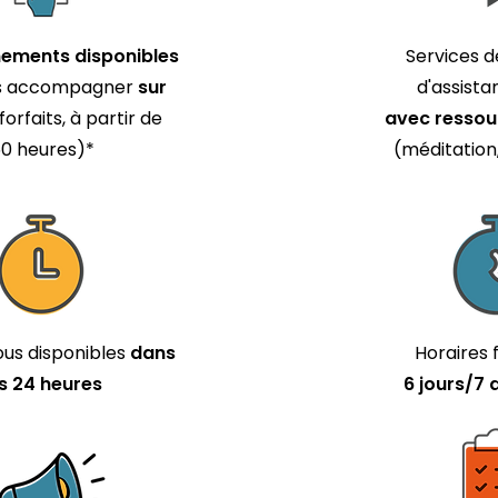
ements disponibles
Services d
us accompagner
sur
d'assista
forfaits, à partir de
avec ressou
0 heures)*
(méditation,
us disponibles
dans
Horaires f
es 24 heures
6 jours/7 