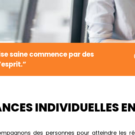
rise saine commence par des
esprit.”
NCES INDIVIDUELLES EN
ompagnons des personnes pour atteindre les résu