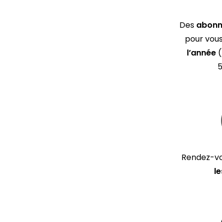
Des
abonn
pour vo
l’année
(
5
Rendez-vo
l