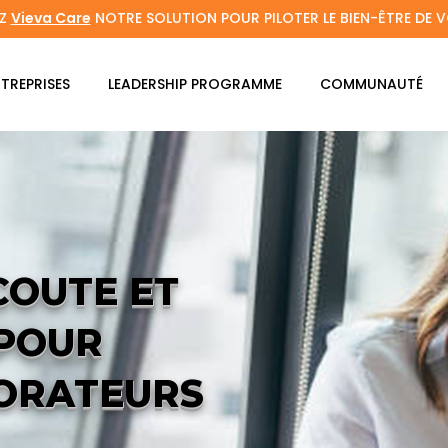
Z
Vieva Care
NOTRE SOLUTION POUR PILOTER LE BIEN-ÊTRE DE V
TREPRISES
LEADERSHIP PROGRAMME
COMMUNAUTÉ
COUTE ET
 POUR
ORATEURS