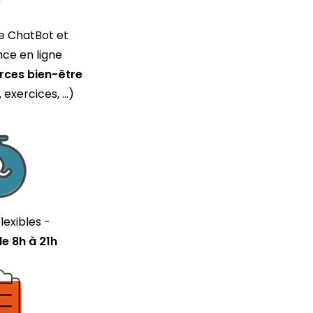
e ChatBot et
nce en ligne
rces bien-être
 exercices, …)
lexibles -
de 8h à 21h