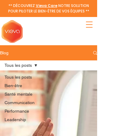
** DÉCOUVREZ
Vieva Care
NOTRE SOLUTION
POUR PILOTER LE BIEN-ÊTRE DE VOS ÉQUIPES **
Blog
Tous les posts
Tous les posts
Bien-être
Santé mentale
Communication
Performance
Leadership