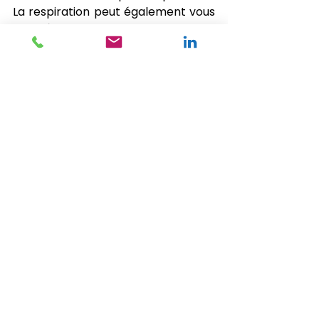
La respiration peut également vous 
aider à calmer votre esprit et vos 
émotions dans des situations 
stressantes et inconfortables. En 
pratiquant régulièrement des 
exercices de respiration, vous 
rendrez un gros service à votre 
impatience. 
​Avez-vous le sentiment d’être une 
personne impatiente ? 
​Sur une échelle de 1 à 10, à combien 
notez-vous votre degré de patience 
? 