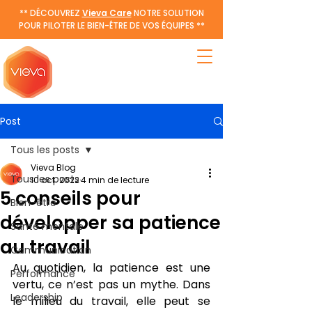
** DÉCOUVREZ
Vieva Care
NOTRE SOLUTION
POUR PILOTER LE BIEN-ÊTRE DE VOS ÉQUIPES **
Post
Tous les posts
Vieva Blog
Tous les posts
10 oct. 2022
4 min de lecture
5 conseils pour
Bien-être
développer sa patience
Santé mentale
au travail
Communication
Au quotidien, la patience est une 
Performance
vertu, ce n’est pas un mythe. Dans 
Leadership
le milieu du travail, elle peut se 